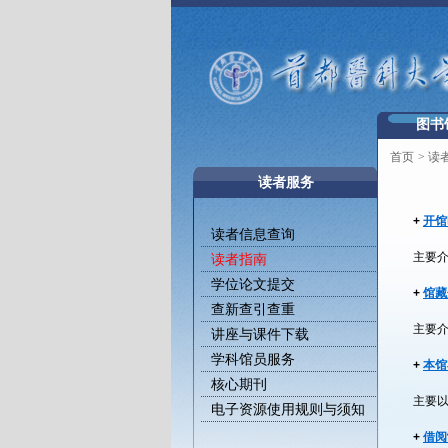
图书
首页
>
读
读者服务
+
开馆
读者信息查询
主要
读者指南
学位论文提交
+
馆藏
查新查引查重
主要
讲座与课件下载
学科馆员服务
+
本馆
核心期刊
主要
电子资源使用规则与须知
+
借阅