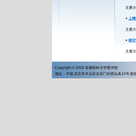
主要
+
上网
主要
+
研讨
主要
Copyright © 2008 首都医科大学图书馆
地址：中国 北京市丰台区右安门外西头条10号 邮政编码：1