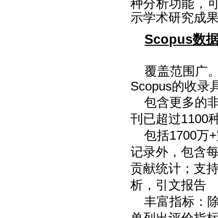
种分析功能，
示学术研究成
Scopus
覆盖范围
广
Scopus的收
包含
更多
的
刊
已超过1
1
00
包括
1
7
00
万
+
记录外，
包含每
贡献统计；
支
析，引文报告
丰富指标：