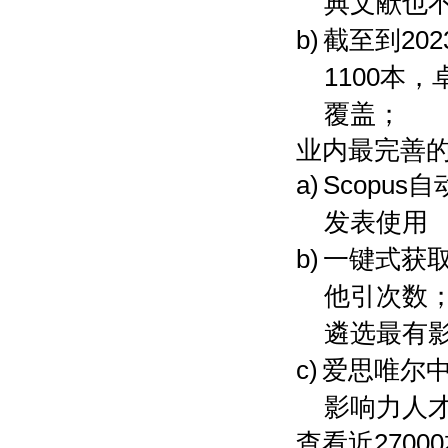
典文献也
b)
截至到20
1100本
覆盖；
业内最完善
a)
Scopu
发表使用
b)
一键式获
他引次数
遴选最有
c)
爱思唯尔
影响力人
查看近270