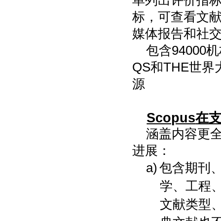
单列
出
评价指
标
，可查看文
媒体报告和社
包含9
4000
机
QS和THE世
源
Scopus
在
涵盖内容更
进展：
a)
包含期刊
学、工程
文献类型、