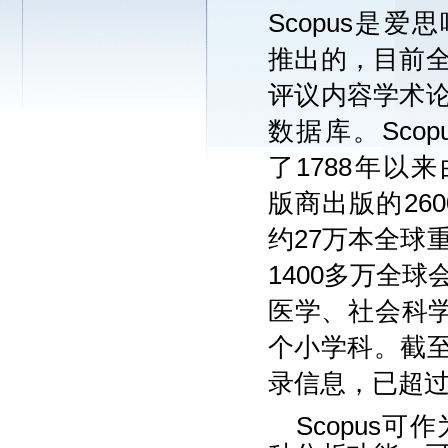
Scopus
是
爱思
推出
的，
目前
评议
内容
学术
数据库。
Scop
了1
788
年以来
版商出版
的
2
60
约
2
7
万
本
全球
1
4
00
多
万全球
医学
、
社会科
个小学科。
截至
录信息，已
超
Scopus