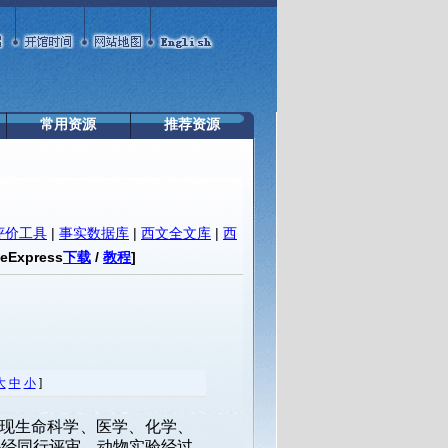
常用资源
推荐资源
评价工具
|
事实数据库
|
西文全文库
|
西
teExpress
下载
/
教程
]
大
中
小
]
式展现生命科学、医学、化学、
0%经同行评审，动物实验经过