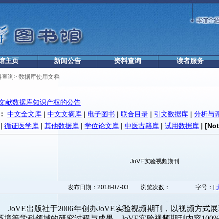
馆主页
新闻公告
资料查询
读者服务
料查询
>
数据库使用文档
文献数据库知识产权的公告
：
中文全文库
|
中文文摘库
|
电子图书
|
联合目录
|
引文数据库
|
分析与
|
循证医学库
|
其他数据库
|
学位论文库
|
中医古籍库
|
试用数据库
|
[No
JoVE实验视频期刊
发布日期：2018-07-03
浏览次数：
字号：[
JoVE出版社于2006年创办JoVE实验视频期刊，以视频方
环境等学科领域的研究过程与成果。JoVE实验视频期刊内容10