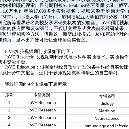
动物保护顾问评审。目前期刊被SCI/Pubmed等索引库收录。截至20
过1.6万名作者的17,000多个实验视频，视频来源于哈佛大学（H
（MIT）、耶鲁大学（Yale）、加利福尼亚大学伯克利分校（UC B
研究所等世界著名高校及学术研究机构的实验室。JoVE利用视
实验的多方面和复杂细节，不仅以文章形式发表前沿科研成果，
实验过程和实验方法。借助这一新型出版模式，JoVE帮助全球
和精力，足不出户便可抵达全球顶尖实验室。
JoVE实验视频期刊收录如下内容：
JoVE Research: 以视频期刊形式展示科学实验技术、实验
技术交流平台。
JoVE Education：根据全球经典教材开发的各学科经典实
以及部分中文配音。适用于教师视频教学和学生的自主学习。
我校订阅的9个专辑如下表所示：
序号
专辑类别
专辑名称
1
JoVE Research
Biology
2
JoVE Research
Medicine
3
JoVE Research
Neuroscience
4
JoVE Research
Immunology and Infectio