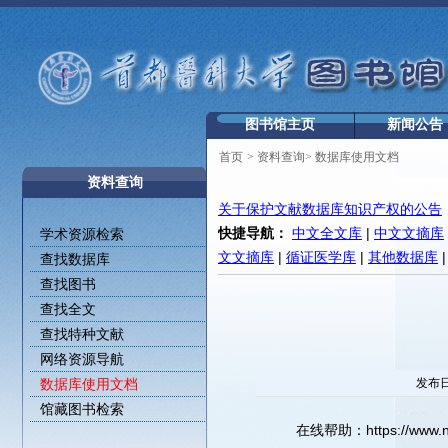
图书馆主页
新闻公告
首页
>
资料查询
>
数据库使用文档
资料查询
关于保护文献数据库知识产权的公告
快捷导航：
中文全文库
|
中文文摘库
学术资源检索
文文摘库
|
循证医学库
|
其他数据库
查找数据库
查找图书
查找全文
查找特种文献
网络资源导航
数据库使用文档
发布日
馆藏图书检索
在线帮助：https://www.nstl