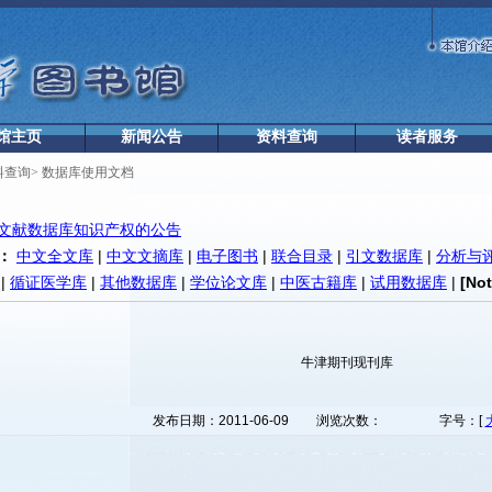
馆主页
新闻公告
资料查询
读者服务
料查询
>
数据库使用文档
文献数据库知识产权的公告
：
中文全文库
|
中文文摘库
|
电子图书
|
联合目录
|
引文数据库
|
分析与
|
循证医学库
|
其他数据库
|
学位论文库
|
中医古籍库
|
试用数据库
|
[No
牛津期刊现刊库
发布日期：2011-06-09
浏览次数：
字号：[