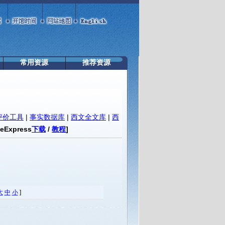
常用资源
推荐资源
评价工具
|
事实数据库
|
西文全文库
|
西
teExpress
下载
/
教程
]
大
中
小
]