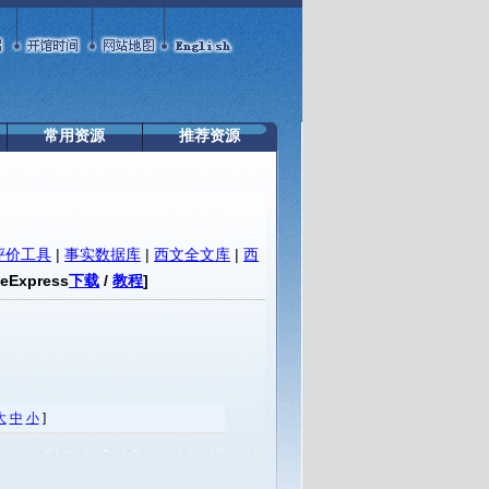
常用资源
推荐资源
评价工具
|
事实数据库
|
西文全文库
|
西
teExpress
下载
/
教程
]
大
中
小
]