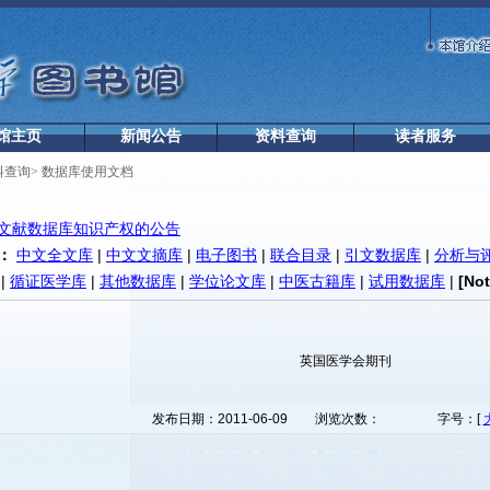
馆主页
新闻公告
资料查询
读者服务
料查询
>
数据库使用文档
文献数据库知识产权的公告
：
中文全文库
|
中文文摘库
|
电子图书
|
联合目录
|
引文数据库
|
分析与
|
循证医学库
|
其他数据库
|
学位论文库
|
中医古籍库
|
试用数据库
|
[No
英国医学会期刊
发布日期：2011-06-09
浏览次数：
字号：[