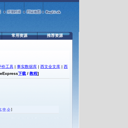
常用资源
推荐资源
评价工具
|
事实数据库
|
西文全文库
|
西
teExpress
下载
/
教程
]
大
中
小
]