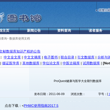
馆主页
新闻公告
资料查询
读者服务
料查询
>
数据库使用文档
文献数据库知识产权的公告
：
中文全文库
|
中文文摘库
|
电子图书
|
联合目录
|
引文数据库
|
分析与
|
循证医学库
|
其他数据库
|
学位论文库
|
中医古籍库
|
试用数据库
|
[No
ProQuest健康与医学大全期刊数据库
发布日期：2011-06-09
浏览次数：
字号：[
点击下载：
<
PHMC使用指南2017.5