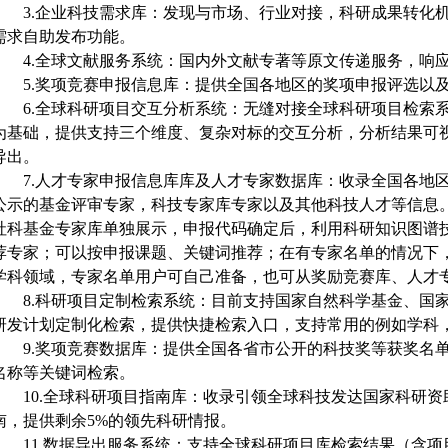
3.
企业科技需求库：发现与市场、行业对接，科研成果转化
需求自助发布功能。
4.
全球文献服务系统：国内外文献专著等原文传递服务，响
5.
奖项竞赛申报信息库：提供全国各地区的奖项申报评选以
6.
全球科研项目交互分析系统：无缝对接全球科研项目检索
为基础，提供支持三个维度、复杂对标的交互分析，分析结果可
导出。
7.
人才专家申报信息库库及人才专家数据库：收录全国各地
公示的基金评审专家，科技专家库专家以及其他科技人才等信息
社科基金专家库单独展示，申报代码确定后，利用科研知识图谱
荐专家；可以按申报课题、关键词推荐；在有专家名单的情况下
学科领域，专家名单用户可自己准备，也可从奖励竞赛库、人才
8.
科研项目定制检索系统：目前支持国家自然科学基金、国
研发计划定制化检索，提供快捷检索入口，支持常用的例如学科
9.
奖项竞赛数据库：提供全国各省市公开的科技奖等获奖名
名称等关键词检索。
10.
全球科研项目指南库：收录引领全球科技发达国家科研资
南，提供剩余5%的领先科研情报。
11.
数据导出服务系统：支持全球科研项目库检索结果（含项目及