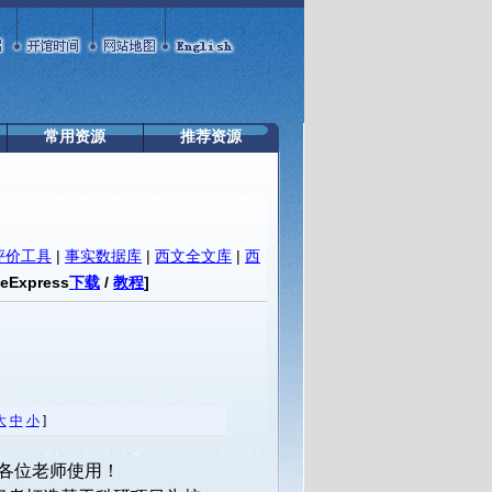
常用资源
推荐资源
评价工具
|
事实数据库
|
西文全文库
|
西
teExpress
下载
/
教程
]
大
中
小
]
欢迎各位老师使用！