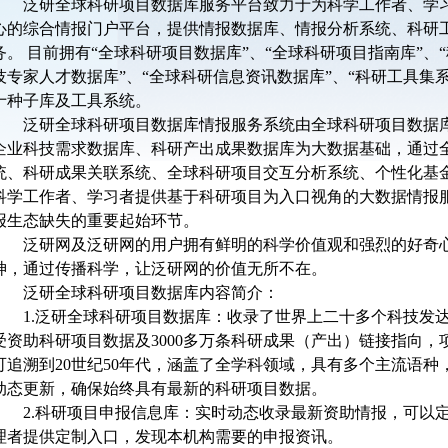
泛研全球科研项目数据库服务平台致力于为科学工作者、学
心的综合情报门户平台，提供情报数据库、情报分析系统、科研
务。 目前拥有“全球科研项目数据库”、“全球科研项目指南库”、
技专家人才数据库”、“全球科研信息资讯数据库”、“科研工具集
十种子库及工具系统。
泛研全球科研项目数据库情报服务系统由全球科研项目数据
企业科技需求数据库、科研产出成果数据库为大数据基础，通过
统、科研成果关联系统、全球科研项目交互分析系统、个性化基
科学工作者、学习者提供基于科研项目为入口视角的大数据情报
报生态缺失的重要起始环节。
泛研网及泛研网的用户拥有鲜明的科学价值观和强烈的好奇
神，通过传播科学，让泛研网的价值无所不在。
泛研全球科研项目数据库内容简介：
1.
泛研全球科研项目数据库：收录了世界上二十多个科技发达国
受资助科研项目数据及3000多万条科研成果（产出）链接指向
可追溯到20世纪50年代，涵盖了全学科领域，具有多个主流语
动态更新，确保始终具有最新的科研项目数据。
2.
科研项目申报信息库：实时动态收录最新资助情报，可以
理者提供定制入口，发现本机构需要的申报资讯。