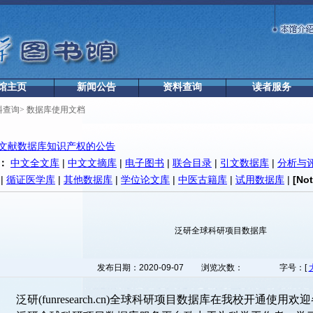
馆主页
新闻公告
资料查询
读者服务
料查询
>
数据库使用文档
文献数据库知识产权的公告
：
中文全文库
|
中文文摘库
|
电子图书
|
联合目录
|
引文数据库
|
分析与
|
循证医学库
|
其他数据库
|
学位论文库
|
中医古籍库
|
试用数据库
|
[No
泛研全球科研项目数据库
发布日期：2020-09-07
浏览次数：
字号：[
泛研(funresearch.cn)全球科研项目数据库在我校开通使用